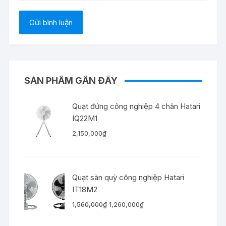
SẢN PHẨM GẦN ĐÂY
Quạt đứng công nghiệp 4 chân Hatari
IQ22M1
2,150,000
₫
Quạt sàn quỳ công nghiệp Hatari
IT18M2
Giá
Giá
1,560,000
₫
1,260,000
₫
gốc
hiện