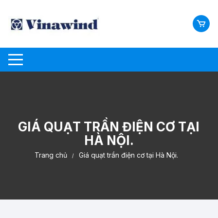
Chuyển
tới
nội
dung
GIÁ QUẠT TRẦN ĐIỆN CƠ TẠI
HÀ NỘI.
Trang chủ
Giá quạt trần điện cơ tại Hà Nội.