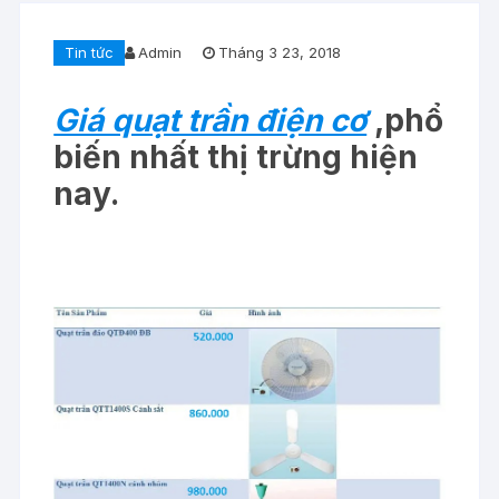
Tin tức
Admin
Tháng 3 23, 2018
Giá quạt trần điện cơ
,phổ
biến nhất thị trừng hiện
nay.