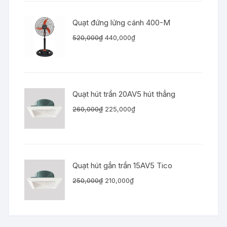
là:
tại
1,560,000₫.
là:
Quạt đứng lửng cánh 400-M
1,260,000₫.
Giá
Giá
520,000
₫
440,000
₫
gốc
hiện
là:
tại
520,000₫.
là:
440,000₫.
Quạt hút trần 20AV5 hút thẳng
Giá
Giá
260,000
₫
225,000
₫
gốc
hiện
là:
tại
260,000₫.
là:
225,000₫.
Quạt hút gắn trần 15AV5 Tico
Giá
Giá
250,000
₫
210,000
₫
gốc
hiện
là:
tại
250,000₫.
là: