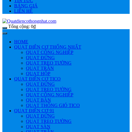
TIN TỨC
BẢNG GIÁ
LIÊN HỆ
Tổng cộng:
0
₫
HOME
QUẠT ĐIỆN CƠ THỐNG NHẤT
QUẠT CÔNG NGHIỆP
QUẠT ĐỨNG
QUẠT TREO TƯỜNG
QUẠT TRẦN
QUẠT HỘP
QUẠT ĐIỆN CƠ TICO
QUẠT ĐỨNG
QUẠT TREO TƯỜNG
QUẠT CÔNG NGHIỆP
QUẠT BÀN
QUẠT THÔNG GIÓ TICO
QUẠT ĐIỆN CƠ 91
QUẠT ĐỨNG
QUẠT TREO TƯỜNG
QUẠT SÀN
QUẠT TRẦN