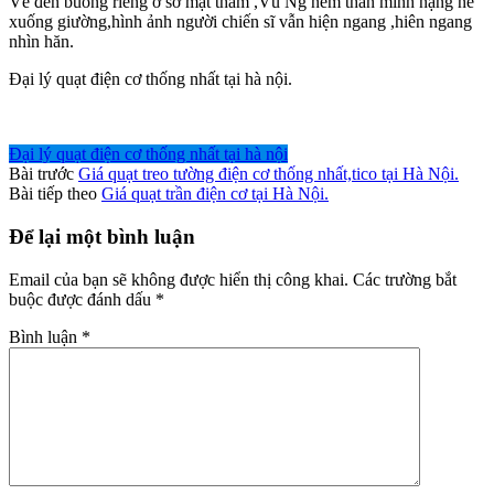
Về đến buồng riêng ở sở mật thám ,Vũ Ng ném thân mình nặng nề
xuống giường,hình ảnh người chiến sĩ vẫn hiện ngang ,hiên ngang
nhìn hăn.
Đại lý quạt điện cơ thống nhất tại hà nội.
Đại lý quạt điện cơ thống nhất tại hà nội
Bài trước
Giá quạt treo tường điện cơ thống nhất,tico tại Hà Nội.
Bài tiếp theo
Giá quạt trần điện cơ tại Hà Nội.
Để lại một bình luận
Email của bạn sẽ không được hiển thị công khai.
Các trường bắt
buộc được đánh dấu
*
Bình luận
*