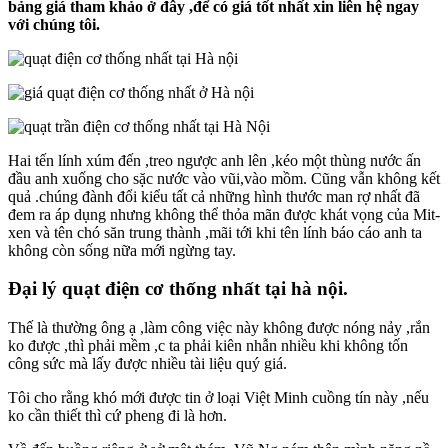
bảng giá tham khảo ở đây ,để có giá tốt nhất xin liên hệ ngay
với chúng tôi.
Hai tến lính xúm đến ,treo ngược anh lên ,kéo một thùng nước ấn
đầu anh xuống cho sặc nước vào vũi,vào mồm. Cũng vẫn không kết
quả .chúng đành đổi kiểu tất cả những hình thước man rợ nhất đã
đem ra áp dụng nhưng không thể thỏa mãn được khát vọng của Mit-
xen và tên chó săn trung thành ,mãi tới khi tên lính báo cáo anh ta
không còn sống nữa mới ngừng tay.
Đại lý quạt điện cơ thống nhất tại hà nội.
Thế là thường ông ạ ,làm công việc này không được nóng nảy ,rắn
ko được ,thì phải mềm ,c ta phải kiên nhẫn nhiều khi không tốn
công sức mà lấy được nhiều tài liệu quý giá.
Tôi cho rằng khó mới được tin ở loại Việt Minh cuồng tín này ,nếu
ko cần thiết thì cứ pheng đi là hơn.