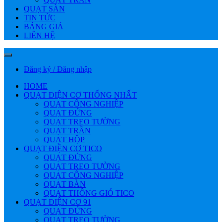
QUẠT SÀN
TIN TỨC
BẢNG GIÁ
LIÊN HỆ
Đăng ký / Đăng nhập
HOME
QUẠT ĐIỆN CƠ THỐNG NHẤT
QUẠT CÔNG NGHIỆP
QUẠT ĐỨNG
QUẠT TREO TƯỜNG
QUẠT TRẦN
QUẠT HỘP
QUẠT ĐIỆN CƠ TICO
QUẠT ĐỨNG
QUẠT TREO TƯỜNG
QUẠT CÔNG NGHIỆP
QUẠT BÀN
QUẠT THÔNG GIÓ TICO
QUẠT ĐIỆN CƠ 91
QUẠT ĐỨNG
QUẠT TREO TƯỜNG