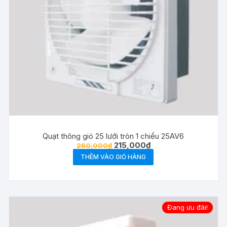
Quạt thông gió 25 lưới tròn 1 chiều 25AV6
Giá
Giá
215,000
₫
260,000
₫
gốc
hiện
THÊM VÀO GIỎ HÀNG
là:
tại
260,000₫.
là:
215,000₫.
Đang ưu đãi!