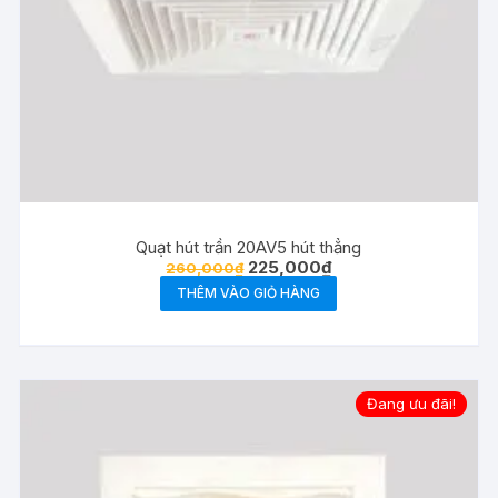
Quạt hút trần 20AV5 hút thẳng
Giá
Giá
225,000
₫
260,000
₫
gốc
hiện
THÊM VÀO GIỎ HÀNG
là:
tại
260,000₫.
là:
225,000₫.
Đang ưu đãi!