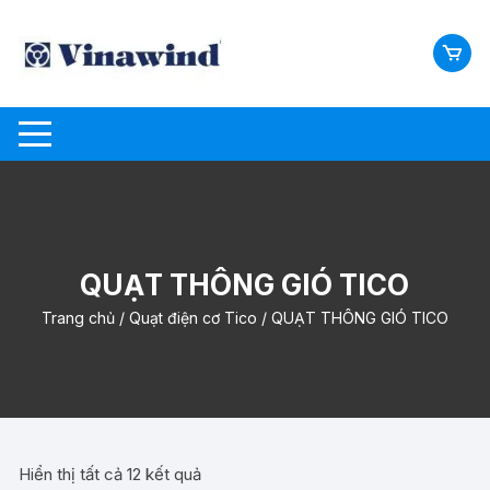
Chuyển
tới
nội
dung
QUẠT THÔNG GIÓ TICO
Trang chủ
/
Quạt điện cơ Tico
/ QUẠT THÔNG GIÓ TICO
Hiển thị tất cả 12 kết quả