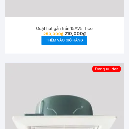
Quạt hút gắn trần 15AV5 Tico
Giá
Giá
210,000
₫
250,000
₫
gốc
hiện
THÊM VÀO GIỎ HÀNG
là:
tại
250,000₫.
là:
210,000₫.
Đang ưu đãi!