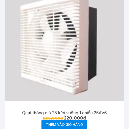
Quạt thông gió 25 lưới vuông 1 chiều 25AV6
Giá
Giá
220,000
₫
265,000
₫
gốc
hiện
THÊM VÀO GIỎ HÀNG
là:
tại