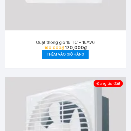
Quạt thông gió 16 TC – 16AV6
Giá
Giá
170,000
₫
190,000
₫
gốc
hiện
THÊM VÀO GIỎ HÀNG
là:
tại
190,000₫.
là:
170,000₫.
Đang ưu đãi!