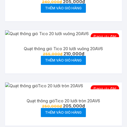
Giá
Giá
205,000
₫
240,000
₫
gốc
hiện
THÊM VÀO GIỎ HÀNG
là:
tại
240,000₫.
là:
205,000₫.
Đang ưu đãi!
Quạt thông gió Tico 20 lưới vuông 20AV6
Giá
Giá
210,000
₫
255,000
₫
gốc
hiện
THÊM VÀO GIỎ HÀNG
là:
tại
255,000₫.
là:
210,000₫.
Đang ưu đãi!
Quạt thông gióTico 20 lưới tròn 20AV6
Giá
Giá
205,000
₫
250,000
₫
gốc
hiện
THÊM VÀO GIỎ HÀNG
là:
tại
250,000₫.
là:
205,000₫.