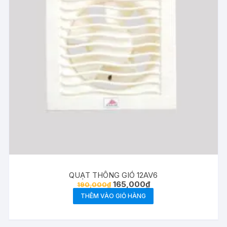
QUẠT THÔNG GIÓ 12AV6
Giá
Giá
165,000
₫
190,000
₫
gốc
hiện
THÊM VÀO GIỎ HÀNG
là:
tại
190,000₫.
là:
165,000₫.