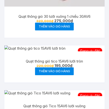
Quạt thông gió 30 lưới vuông 1 chiều 30AV6
Giá
Giá
275,000
₫
320,000
₫
gốc
hiện
THÊM VÀO GIỎ HÀNG
là:
tại
320,000₫.
là:
275,000₫.
Đang ưu đãi!
Quạt thông gió tico 15AV6 lưới tròn
Giá
Giá
195,000
₫
220,000
₫
gốc
hiện
THÊM VÀO GIỎ HÀNG
là:
tại
220,000₫.
là:
195,000₫.
Đang ưu đãi!
Quạt thông gió Tico 15AV6 lưới vuông