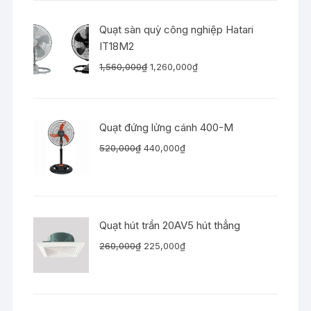
Quạt sàn quỳ công nghiệp Hatari
IT18M2
Giá
Giá
1,560,000
₫
1,260,000
₫
gốc
hiện
là:
tại
1,560,000₫.
là:
Quạt đứng lửng cánh 400-M
1,260,000₫.
Giá
Giá
520,000
₫
440,000
₫
gốc
hiện
là:
tại
520,000₫.
là:
440,000₫.
Quạt hút trần 20AV5 hút thẳng
Giá
Giá
260,000
₫
225,000
₫
gốc
hiện
là:
tại
260,000₫.
là: