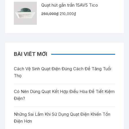
225,000₫.
Quạt hút gắn trần 15AV5 Tico
Giá
Giá
250,000
₫
210,000
₫
gốc
hiện
là:
tại
250,000₫.
là:
210,000₫.
BÀI VIẾT MỚI
Cách Vệ Sinh Quạt Điện Đúng Cách Để Tăng Tuổi
Thọ
Có Nên Dùng Quạt Kết Hợp Điều Hòa Để Tiết Kiệm
Điện?
Những Sai Lầm Khi Sử Dụng Quạt Điện Khiến Tốn
Điện Hơn