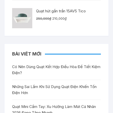
260,000₫.
là:
225,000₫.
Quạt hút gắn trần 15AV5 Tico
Giá
Giá
250,000
₫
210,000
₫
gốc
hiện
là:
tại
250,000₫.
là:
210,000₫.
BÀI VIẾT MỚI
Có Nên Dùng Quạt Kết Hợp Điều Hòa Để Tiết Kiệm
Điện?
Những Sai Lầm Khi Sử Dụng Quạt Điện Khiến Tốn
Điện Hơn
Quạt Mini Cầm Tay: Xu Hướng Làm Mát Cá Nhân
2026 Đang Tăng Nhanh