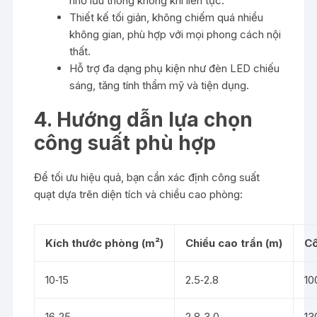
nhờ lưu thông không khí liên tục.
Thiết kế tối giản, không chiếm quá nhiều
không gian, phù hợp với mọi phong cách nội
thất.
Hỗ trợ đa dạng phụ kiện như đèn LED chiếu
sáng, tăng tính thẩm mỹ và tiện dụng.
4. Hướng dẫn lựa chọn
công suất phù hợp
Để tối ưu hiệu quả, bạn cần xác định công suất
quạt dựa trên diện tích và chiều cao phòng:
Kích thước phòng (m²)
Chiều cao trần (m)
Cô
10‑15
2.5‑2.8
10
16‑25
2.8‑3.0
13