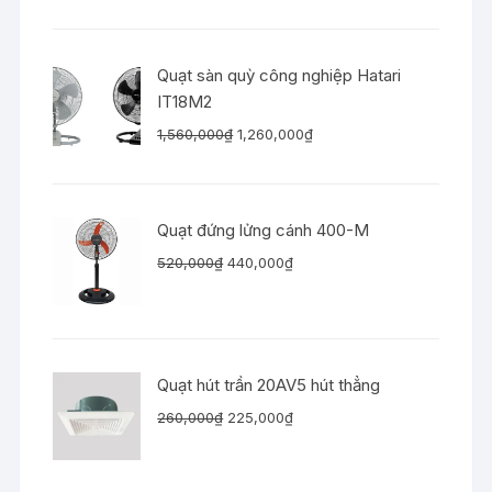
Quạt sàn quỳ công nghiệp Hatari
IT18M2
Giá
Giá
1,560,000
₫
1,260,000
₫
gốc
hiện
là:
tại
1,560,000₫.
là:
Quạt đứng lửng cánh 400-M
1,260,000₫.
Giá
Giá
520,000
₫
440,000
₫
gốc
hiện
là:
tại
520,000₫.
là:
440,000₫.
Quạt hút trần 20AV5 hút thẳng
Giá
Giá
260,000
₫
225,000
₫
gốc
hiện
là:
tại