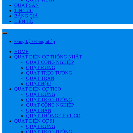
QUẠT SÀN
TIN TỨC
BẢNG GIÁ
LIÊN HỆ
Đăng ký / Đăng nhập
HOME
QUẠT ĐIỆN CƠ THỐNG NHẤT
QUẠT CÔNG NGHIỆP
QUẠT ĐỨNG
QUẠT TREO TƯỜNG
QUẠT TRẦN
QUẠT HỘP
QUẠT ĐIỆN CƠ TICO
QUẠT ĐỨNG
QUẠT TREO TƯỜNG
QUẠT CÔNG NGHIỆP
QUẠT BÀN
QUẠT THÔNG GIÓ TICO
QUẠT ĐIỆN CƠ 91
QUẠT ĐỨNG
QUẠT TREO TƯỜNG