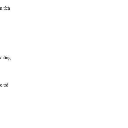
n tích
 không
o trẻ