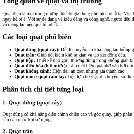
Tổng quan về quạt và thị trường
Quạt điện là một trong những thiết bị gia dụng phổ biến nhất tại Vi
ngày hè oi ả. Với sự đa dạng về kiểu dáng và công nghệ, người tiêu 
và mang lại hiệu quả tốt nhất.
Các loại quạt phổ biến
Quạt đứng (quạt cây):
Dễ di chuyển, có khả năng tạo luồng 
Quạt trần:
Giúp tiết kiệm không gian và tạo gió đồng đều.
Quạt hộp:
Thiết kế nhỏ gọn, thường dùng trong không gian kí
Quạt điều hòa (hơi nước):
Làm mát hiệu quả nhờ vào hơi nướ
Quạt không cánh:
Hiện đại, an toàn nhưng giá thành cao.
Quạt mini / quạt cầm tay:
Tiện lợi cho việc di chuyển, sử dụn
Phân tích chi tiết từng loại
1. Quạt đứng (quạt cây)
Quạt đứng có khả năng điều chỉnh chiều cao và góc quay, giúp phân bổ
cần cân nhắc khi sử dụng.
2. Quạt trần