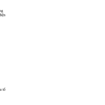
ững
điện
u tố