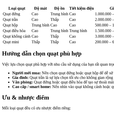
Loại quạt
Độ mát
Độ ồn
Tiết kiệm điện
Gi
Quạt đứng
Cao
Trung bình
Cao
1.000.000 
Quạt trần
Cao
Thấp
Cao
2.000.000 
Quạt hộp
Trung bình
Cao
Cao
500.000 – 
Quạt điều hòa
Cao
Trung bình
Trung bình
1.500.000 
Quạt không cánh
Cao
Thấp
Cao
3.000.000 
Quạt mini
Thấp
Thấp
Cao
200.000 –
Hướng dẫn chọn quạt phù hợp
Việc lựa chọn quạt phù hợp với nhu cầu sử dụng của bạn rất quan trọ
Người mới mua:
Nên chọn quạt đứng hoặc quạt hộp để dễ sử
Gia đình:
Quạt trần là sự lựa chọn tối ưu cho không gian rộng 
Văn phòng:
Quạt đứng hoặc quạt điều hòa để tạo sự thoải mái
Cao cấp / smart home:
Nên nhìn vào quạt không cánh hoặc qu
Ưu & nhược điểm
Mỗi loại quạt đều có ưu nhược điểm riêng: