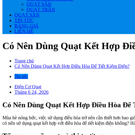
QUẠT SÀN
QUẠT TRẦN
QUẠT SÀN
TIN TỨC
BẢNG GIÁ
LIÊN HỆ
Có Nên Dùng Quạt Kết Hợp Điề
Trang chủ
Có Nên Dùng Quạt Kết Hợp Điều Hòa Để Tiết Kiệm Điện?
Tin tức
Điện Cơ Quạt
Tháng 6 24, 2026
Có Nên Dùng Quạt Kết Hợp Điều Hòa Để 
Mùa hè nóng bức, việc sử dụng điều hòa trở nên cần thiết hơn bao gi
có nên sử dụng quạt kết hợp với điều hòa để tiết kiệm điện không? Hã