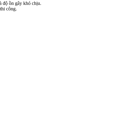
à độ ồn gây khó chịu.
thi công.