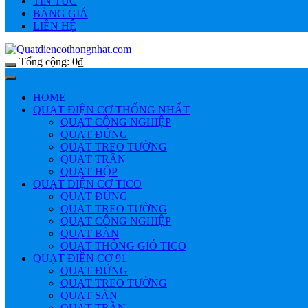
TIN TỨC
BẢNG GIÁ
LIÊN HỆ
Tổng cộng:
0
₫
HOME
QUẠT ĐIỆN CƠ THỐNG NHẤT
QUẠT CÔNG NGHIỆP
QUẠT ĐỨNG
QUẠT TREO TƯỜNG
QUẠT TRẦN
QUẠT HỘP
QUẠT ĐIỆN CƠ TICO
QUẠT ĐỨNG
QUẠT TREO TƯỜNG
QUẠT CÔNG NGHIỆP
QUẠT BÀN
QUẠT THÔNG GIÓ TICO
QUẠT ĐIỆN CƠ 91
QUẠT ĐỨNG
QUẠT TREO TƯỜNG
QUẠT SÀN
QUẠT TRẦN