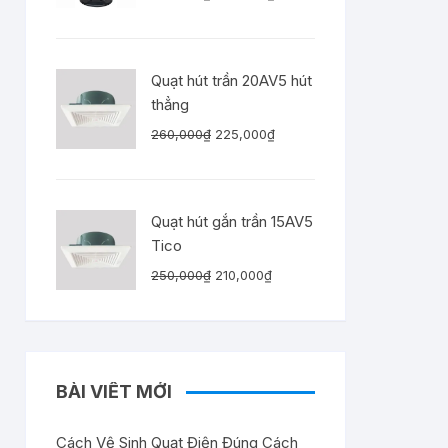
gốc
hiện
là:
tại
520,000₫.
là:
Quạt hút trần 20AV5 hút
440,000₫.
thẳng
Giá
Giá
260,000
₫
225,000
₫
gốc
hiện
là:
tại
260,000₫.
là:
Quạt hút gắn trần 15AV5
225,000₫.
Tico
Giá
Giá
250,000
₫
210,000
₫
gốc
hiện
là:
tại
250,000₫.
là:
210,000₫.
BÀI VIẾT MỚI
Cách Vệ Sinh Quạt Điện Đúng Cách