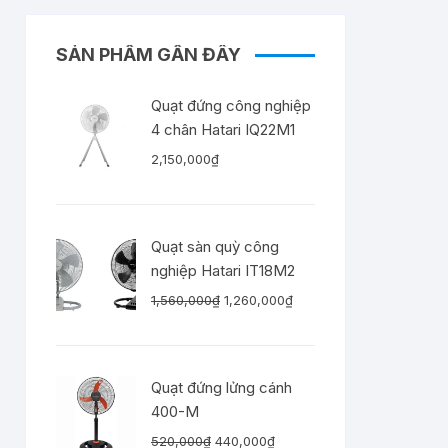
SẢN PHẨM GẦN ĐÂY
Quạt đứng công nghiệp
4 chân Hatari IQ22M1
2,150,000
₫
Quạt sàn quỳ công
nghiệp Hatari IT18M2
Giá
Giá
1,560,000
₫
1,260,000
₫
gốc
hiện
là:
tại
1,560,000₫.
là:
Quạt đứng lửng cánh
1,260,000₫.
400-M
Giá
Giá
520,000
₫
440,000
₫