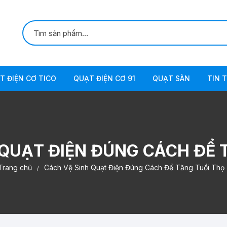
T ĐIỆN CƠ TICO
QUẠT ĐIỆN CƠ 91
QUẠT SÀN
TIN 
ẠT ĐỨNG
QUẠT ĐỨNG
ẠT TREO TƯỜNG
QUẠT TREO TƯỜNG
 QUẠT ĐIỆN ĐÚNG CÁCH ĐỂ 
ẠT CÔNG NGHIỆP
QUẠT SÀN
Trang chủ
Cách Vệ Sinh Quạt Điện Đúng Cách Để Tăng Tuổi Thọ
ẠT BÀN
QUẠT TRẦN
ẠT THÔNG GIÓ TICO