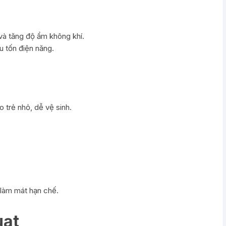
à tăng độ ẩm không khí.
êu tốn điện năng.
 trẻ nhỏ, dễ vệ sinh.
 làm mát hạn chế.
uạt