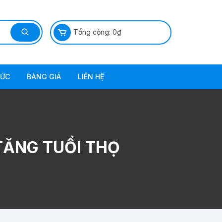
Tổng cộng:
0
₫
TỨC
BẢNG GIÁ
LIÊN HỆ
TĂNG TUỔI THỌ