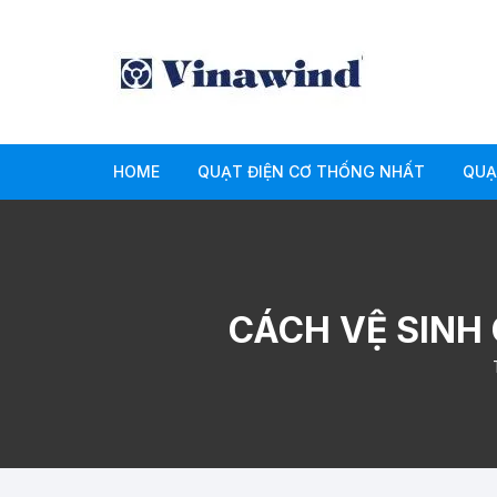
Chuyển
tới
nội
dung
HOME
QUẠT ĐIỆN CƠ THỐNG NHẤT
QUẠ
QUẠT CÔNG NGHIỆP
QU
QUẠT ĐỨNG
QU
CÁCH VỆ SINH
QUẠT TREO TƯỜNG
QU
QUẠT TRẦN
QU
QUẠT HỘP
QU