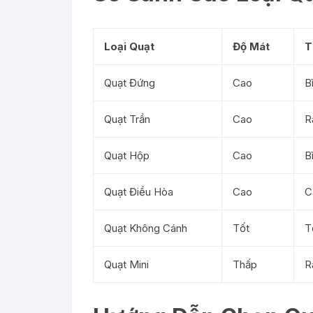
Loại Quạt
Độ Mát
T
Quạt Đứng
Cao
B
Quạt Trần
Cao
R
Quạt Hộp
Cao
B
Quạt Điều Hòa
Cao
C
Quạt Không Cánh
Tốt
T
Quạt Mini
Thấp
R