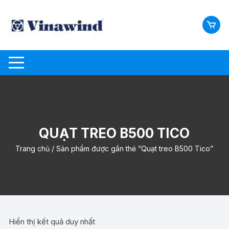
Chuyển
tới
nội
dung
QUẠT TREO B500 TICO
Trang chủ
/ Sản phẩm được gắn thẻ “Quạt treo B500 Tico”
Hiển thị kết quả duy nhất