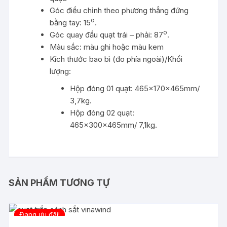
Góc điều chỉnh theo phương thẳng đứng
o
bằng tay: 15
.
o
Góc quay đầu quạt trái – phải: 87
.
Màu sắc: màu ghi hoặc màu kem
Kích thước bao bì (đo phía ngoài)/Khối
lượng:
Hộp đóng 01 quạt: 465x170x465mm/
3,7kg.
Hộp đóng 02 quạt:
465x300x465mm/ 7,1kg.
SẢN PHẨM TƯƠNG TỰ
Đang ưu đãi!