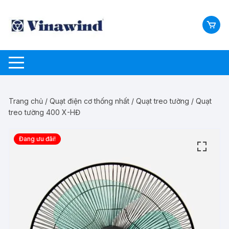
Chuyển
tới
nội
dung
Trang chủ
/
Quạt điện cơ thống nhất
/
Quạt treo tường
/ Quạt
treo tường 400 X-HĐ
Đang ưu đãi!