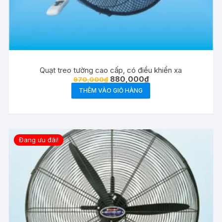
Quạt treo tường cao cấp, có điều khiển xa
Giá
Giá
880,000
₫
970,000
₫
gốc
hiện
THÊM VÀO GIỎ HÀNG
là:
tại
970,000₫.
là:
880,000₫.
Đang ưu đãi!