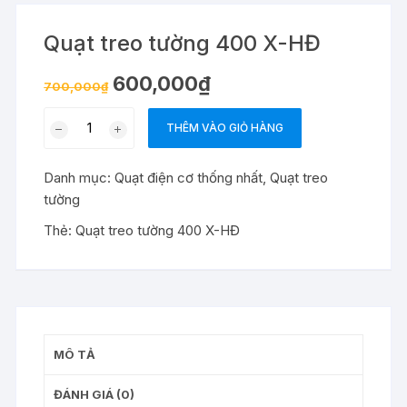
Quạt treo tường 400 X-HĐ
Giá
Giá
600,000
₫
700,000
₫
gốc
hiện
là:
tại
Quạt
700,000₫.
là:
THÊM VÀO GIỎ HÀNG
600,000₫.
treo
tường
Danh mục:
Quạt điện cơ thống nhất
,
Quạt treo
400
tường
X-
HĐ
Thẻ:
Quạt treo tường 400 X-HĐ
số
lượng
MÔ TẢ
ĐÁNH GIÁ (0)