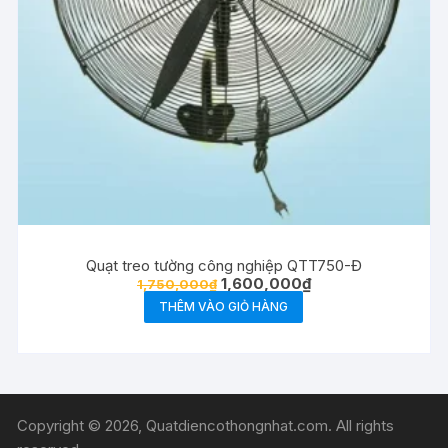
Quạt treo tường công nghiệp QTT750-Đ
Giá
Giá
1,600,000
₫
1,750,000
₫
gốc
hiện
THÊM VÀO GIỎ HÀNG
là:
tại
1,750,000₫.
là:
1,600,000₫.
Copyright © 2026, Quatdiencothongnhat.com. All rights