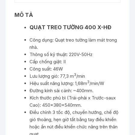
MÔ TẢ
QUẠT TREO TƯỜNG 400 X-HĐ
Công dụng: Quạt treo tường làm mát trong
nhà.
Thông số kỹ thuật: 220V-50Hz
Cấp chống giật: II
Công suất: 46W
3
Lưu lượng gió: 77,3 m
/min
3
Hiệu suất năng lượng: 1,68m
/min/W
Đường kính sải cánh: ~400mm.
Kích thước phủ bì (Trái-phải x Trước-saux
Cao): 450x380x540mm.
Điều chỉnh 3 tốc độ, chuyển hướng, chế độ
gió thoảng, hẹn giờ tắt bằng tay điều khiển
hoặc ấn nút điều khiển chức năng trên thân
quạt.