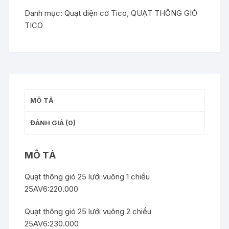
gió
Danh mục:
Quạt điện cơ Tico
,
QUẠT THÔNG GIÓ
25
TICO
lưới
vuông
1
chiều
25AV6
số
MÔ TẢ
lượng
ĐÁNH GIÁ (0)
MÔ TẢ
Quạt thông gió 25 lưới vuông 1 chiều
25AV6:220.000
Quạt thông gió 25 lưới vuông 2 chiều
25AV6:230.000