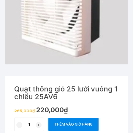
Quạt thông gió 25 lưới vuông 1
chiều 25AV6
Giá
Giá
220,000
₫
265,000
₫
gốc
hiện
là:
tại
Quạt
265,000₫.
là:
THÊM VÀO GIỎ HÀNG
220,000₫.
thông