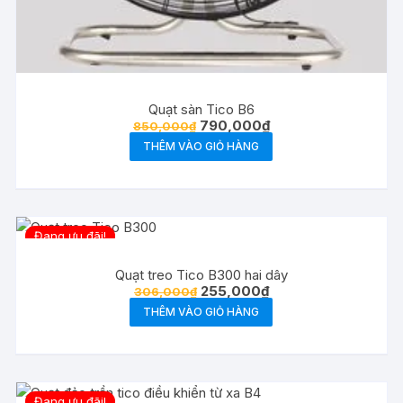
Quạt sàn Tico B6
Giá
Giá
790,000
₫
850,000
₫
gốc
hiện
THÊM VÀO GIỎ HÀNG
là:
tại
850,000₫.
là:
790,000₫.
Đang ưu đãi!
Quạt treo Tico B300 hai dây
Giá
Giá
255,000
₫
306,000
₫
gốc
hiện
THÊM VÀO GIỎ HÀNG
là:
tại
306,000₫.
là:
255,000₫.
Đang ưu đãi!