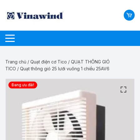
Chuyển
tới
nội
dung
Trang chủ
/
Quạt điện cơ Tico
/
QUẠT THÔNG GIÓ
TICO
/ Quạt thông gió 25 lưới vuông 1 chiều 25AV6
Đang ưu đãi!