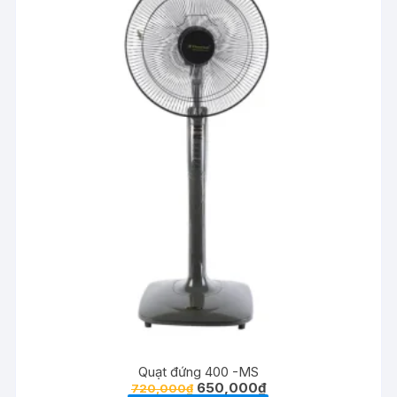
Quạt đứng 400 -MS
Giá
Giá
650,000
₫
720,000
₫