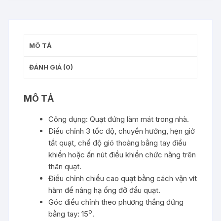
khiển
xa
QĐ400X-
MÔ TẢ
PN
số
ĐÁNH GIÁ (0)
lượng
MÔ TẢ
Công dụng: Quạt đứng làm mát trong nhà.
Điều chỉnh 3 tốc độ, chuyển hướng, hẹn giờ
tắt quạt, chế độ gió thoảng bằng tay điều
khiển hoặc ấn nút điều khiển chức năng trên
thân quạt.
Điều chỉnh chiều cao quạt bằng cách vặn vít
hãm để nâng hạ ống đỡ đầu quạt.
Góc điều chỉnh theo phương thẳng đứng
o
bằng tay: 15
.