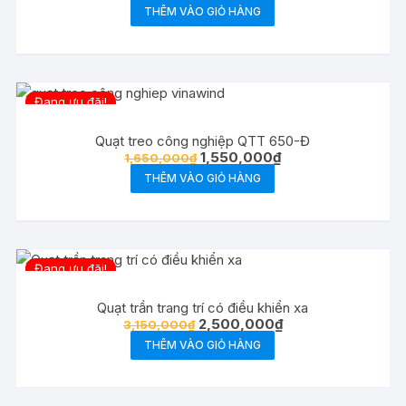
gốc
hiện
THÊM VÀO GIỎ HÀNG
là:
tại
720,000₫.
là:
650,000₫.
Đang ưu đãi!
Quạt treo công nghiệp QTT 650-Đ
Giá
Giá
1,550,000
₫
1,650,000
₫
gốc
hiện
THÊM VÀO GIỎ HÀNG
là:
tại
1,650,000₫.
là:
1,550,000₫.
Đang ưu đãi!
Quạt trần trang trí có điều khiển xa
Giá
Giá
2,500,000
₫
3,150,000
₫
gốc
hiện
THÊM VÀO GIỎ HÀNG
là:
tại
3,150,000₫.
là:
2,500,000₫.