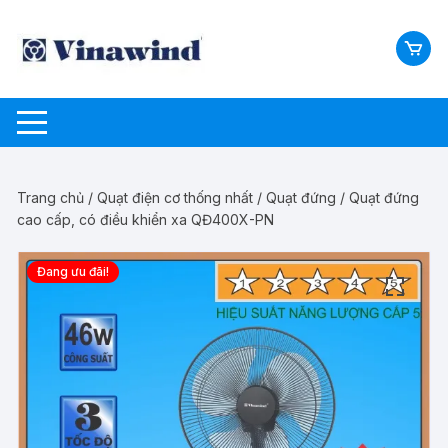
Chuyển
tới
nội
dung
Trang chủ
/
Quạt điện cơ thống nhất
/
Quạt đứng
/ Quạt đứng
cao cấp, có điều khiển xa QĐ400X-PN
Đang ưu đãi!