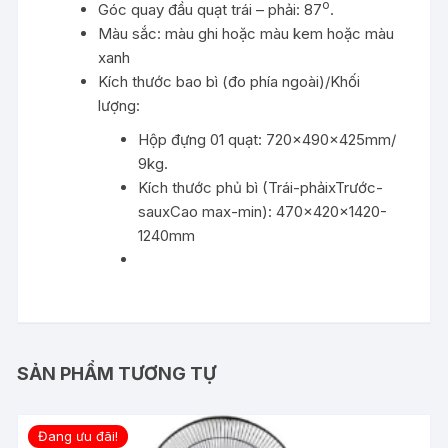
o
Góc quay đầu quạt trái – phải: 87
.
Màu sắc: màu ghi hoặc màu kem hoặc màu
xanh
Kích thước bao bì (đo phía ngoài)/Khối
lượng:
Hộp đựng 01 quạt: 720x490x425mm/
9kg.
Kích thước phủ bì (Trái-phảixTrước-
sauxCao max-min): 470x420x1420-
1240mm
SẢN PHẨM TƯƠNG TỰ
Đang ưu đãi!