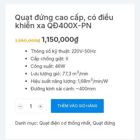
Quạt đứng cao cấp, có điều
khiển xa QĐ400X-PN
Giá
Giá
1,150,000
₫
1,350,000
₫
gốc
hiện
là:
tại
Thông số kỹ thuật: 220V-50Hz
1,350,000₫.
là:
1,150,000₫.
Cấp chống giật: II
Công suất: 46W
3
Lưu lượng gió: 77,3 m
/min
3
Hiệu suất năng lượng: 1,68m
/min/W
Đường kính sải cánh: ~400mm
Quạt
THÊM VÀO GIỎ HÀNG
đứng
cao
Danh mục:
Quạt điện cơ thống nhất
,
Quạt đứng
cấp,
có
điều