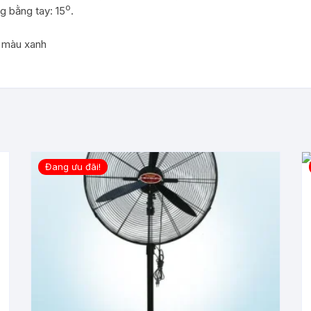
o
g bằng tay: 15
.
 màu xanh
Đang ưu đãi!