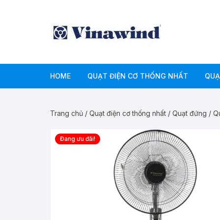
Chuyển
tới
nội
dung
HOME
QUẠT ĐIỆN CƠ THỐNG NHẤT
QUẠ
QUẠT CÔNG NGHIỆP
QU
Trang chủ
/
Quạt điện cơ thống nhất
/
Quạt đứng
/ Q
QUẠT ĐỨNG
QU
Đang ưu đãi!
QUẠT TREO TƯỜNG
QU
QUẠT TRẦN
QU
QUẠT HỘP
QU