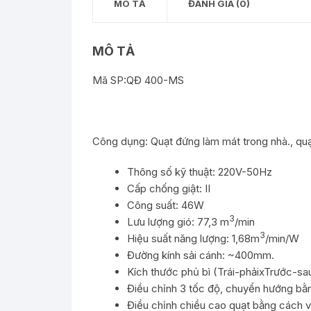
MÔ TẢ
ĐÁNH GIÁ (0)
MÔ TẢ
Mã SP:QĐ 400-MS
Công dụng: Quạt đứng làm mát trong nhà., qu
Thông số kỹ thuật: 220V-50Hz
Cấp chống giật: II
Công suất: 46W
3
Lưu lượng gió: 77,3 m
/min
3
Hiệu suất năng lượng: 1,68m
/min/W
Đường kính sải cánh: ~400mm.
Kích thước phủ bì (Trái-phảixTrước
Điều chỉnh 3 tốc độ, chuyển hướng bằ
Điều chỉnh chiều cao quạt bằng cách v