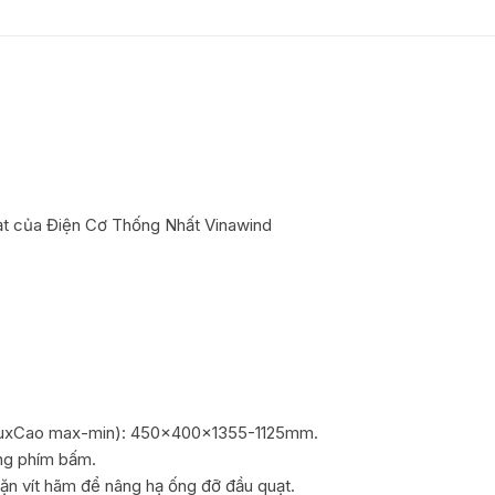
ạt của Điện Cơ Thống Nhất Vinawind
-sauxCao max-min): 450x400x1355-1125mm.
ng phím bấm.
ặn vít hãm để nâng hạ ống đỡ đầu quạt.