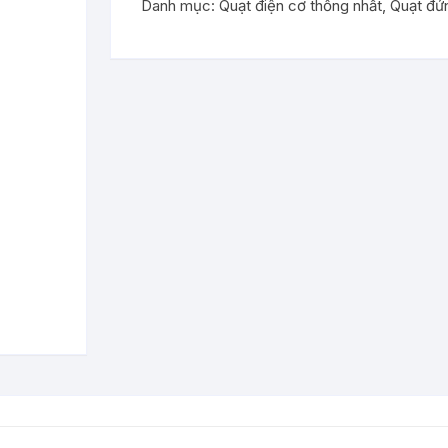
Danh mục:
Quạt điện cơ thống nhất
,
Quạt đứ
-
MS
số
lượng