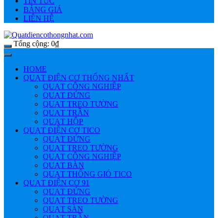
TIN TỨC
BẢNG GIÁ
LIÊN HỆ
Tổng cộng:
0
₫
HOME
QUẠT ĐIỆN CƠ THỐNG NHẤT
QUẠT CÔNG NGHIỆP
QUẠT ĐỨNG
QUẠT TREO TƯỜNG
QUẠT TRẦN
QUẠT HỘP
QUẠT ĐIỆN CƠ TICO
QUẠT ĐỨNG
QUẠT TREO TƯỜNG
QUẠT CÔNG NGHIỆP
QUẠT BÀN
QUẠT THÔNG GIÓ TICO
QUẠT ĐIỆN CƠ 91
QUẠT ĐỨNG
QUẠT TREO TƯỜNG
QUẠT SÀN
QUẠT TRẦN