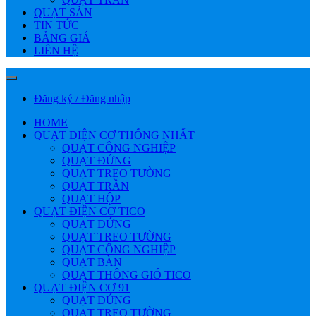
QUẠT SÀN
TIN TỨC
BẢNG GIÁ
LIÊN HỆ
Đăng ký / Đăng nhập
HOME
QUẠT ĐIỆN CƠ THỐNG NHẤT
QUẠT CÔNG NGHIỆP
QUẠT ĐỨNG
QUẠT TREO TƯỜNG
QUẠT TRẦN
QUẠT HỘP
QUẠT ĐIỆN CƠ TICO
QUẠT ĐỨNG
QUẠT TREO TƯỜNG
QUẠT CÔNG NGHIỆP
QUẠT BÀN
QUẠT THÔNG GIÓ TICO
QUẠT ĐIỆN CƠ 91
QUẠT ĐỨNG
QUẠT TREO TƯỜNG