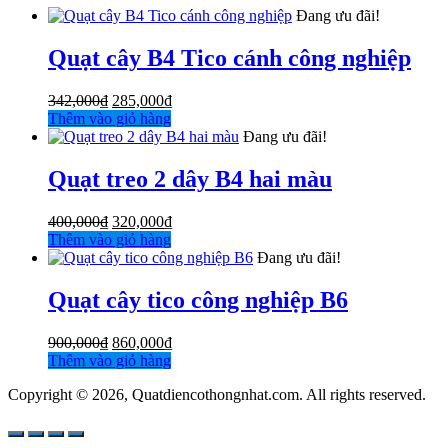
Đang ưu đãi!
Quạt cây B4 Tico cánh công nghiệp
Giá
Giá
342,000
₫
285,000
₫
gốc
hiện
Thêm vào giỏ hàng
là:
tại
Đang ưu đãi!
342,000₫.
là:
285,000₫.
Quạt treo 2 dây B4 hai màu
Giá
Giá
400,000
₫
320,000
₫
gốc
hiện
Thêm vào giỏ hàng
là:
tại
Đang ưu đãi!
400,000₫.
là:
320,000₫.
Quạt cây tico công nghiệp B6
Giá
Giá
900,000
₫
860,000
₫
gốc
hiện
Thêm vào giỏ hàng
là:
tại
Copyright © 2026, Quatdiencothongnhat.com. All rights reserved.
900,000₫.
là:
860,000₫.